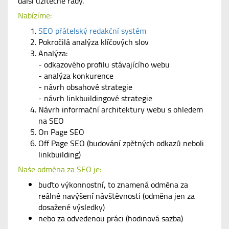
další užitečné rady.
Nabízíme:
SEO přátelský redakční systém
Pokročilá analýza klíčových slov
Analýza:
- odkazového profilu stávajícího webu
- analýza konkurence
- návrh obsahové strategie
- návrh linkbuildingové strategie
Návrh informační architektury webu s ohledem
na SEO
On Page SEO
Off Page SEO (budování zpětných odkazů neboli
linkbuilding)
Naše odměna za SEO je:
buďto výkonnostní, to znamená odměna za
reálné navýšení návštěvnosti (odměna jen za
dosažené výsledky)
nebo za odvedenou práci (hodinová sazba)