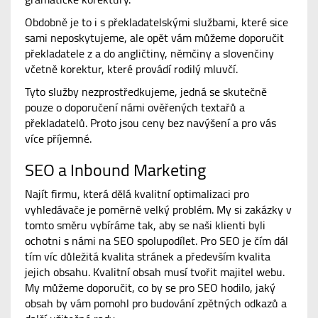
Obdobně je to i s překladatelskými službami, které sice
sami neposkytujeme, ale opět vám můžeme doporučit
překladatele z a do angličtiny, němčiny a slovenčiny
včetně korektur, které provádí rodilý mluvčí.
Tyto služby nezprostředkujeme, jedná se skutečně
pouze o doporučení námi ověřených textařů a
překladatelů. Proto jsou ceny bez navýšení a pro vás
více příjemné.
SEO a Inbound Marketing
Najít firmu, která dělá kvalitní optimalizaci pro
vyhledávače je poměrně velký problém. My si zakázky v
tomto směru vybíráme tak, aby se naši klienti byli
ochotni s námi na SEO spolupodílet. Pro SEO je čím dál
tím víc důležitá kvalita stránek a především kvalita
jejich obsahu. Kvalitní obsah musí tvořit majitel webu.
My můžeme doporučit, co by se pro SEO hodilo, jaký
obsah by vám pomohl pro budování zpětných odkazů a