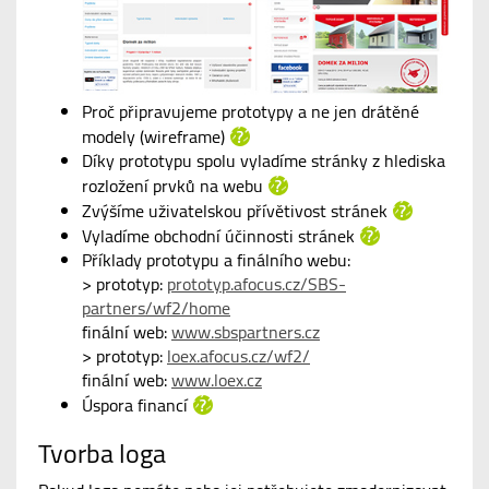
Proč připravujeme prototypy a ne jen drátěné
modely
(wireframe)
Díky prototypu spolu vyladíme stránky z hlediska
rozložení prvků na webu
Zvýšíme uživatelskou přívětivost stránek
Vyladíme obchodní účinnosti stránek
Příklady prototypu a finálního webu:
> prototyp:
prototyp.afocus.cz/SBS-
partners/wf2/home
finální web:
www.sbspartners.cz
> prototyp:
loex.afocus.cz/wf2/
finální web:
www.loex.cz
Úspora financí
Tvorba loga