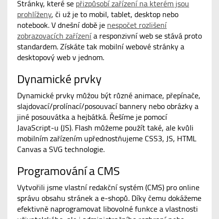
Stránky, které se
přizpůsobí zařízení na kterém jsou
prohlíženy
, či už je to mobil, tablet, desktop nebo
notebook. V dnešní době je
nespočet rozlišení
zobrazovacích zařízení
a responzivní web se stává proto
standardem. Získáte tak mobilní webové stránky a
desktopový web v jednom.
Dynamické prvky
Dynamické prvky můžou být různé animace, přepínače,
slajdovací/prolínací/posouvací bannery nebo obrázky a
jiné posouvátka a hejbátká. Řešíme je pomocí
JavaScript-u (JS). Flash můžeme použít také, ale kvůli
mobilním zařízením upřednostňujeme CSS3, JS, HTML
Canvas a SVG technologie.
Programování a CMS
Vytvořili jsme vlastní redakční systém (CMS) pro online
správu obsahu stránek a e-shopů. Díky čemu dokážeme
efektivně naprogramovat libovolné funkce a vlastnosti