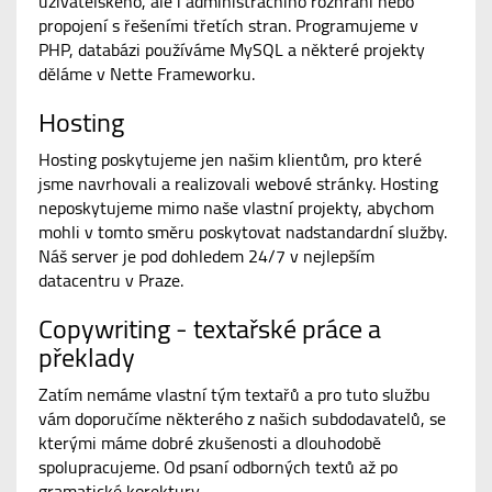
uživatelského, ale i administračního rozhraní nebo
propojení s řešeními třetích stran. Programujeme v
PHP, databázi používáme MySQL a některé projekty
děláme v Nette Frameworku.
Hosting
Hosting poskytujeme jen našim klientům, pro které
jsme navrhovali a realizovali webové stránky. Hosting
neposkytujeme mimo naše vlastní projekty, abychom
mohli v tomto směru poskytovat nadstandardní služby.
Náš server je pod dohledem 24/7 v nejlepším
datacentru v Praze.
Copywriting - textařské práce a
překlady
Zatím nemáme vlastní tým textařů a pro tuto službu
vám doporučíme některého z našich subdodavatelů, se
kterými máme dobré zkušenosti a dlouhodobě
spolupracujeme. Od psaní odborných textů až po
gramatické korektury.