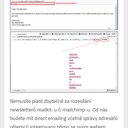
Nemusíte platit zbytečně za rozesílání
newsletterů mailkit-u či mailchimp-u. Od nás
budete mít direct emailing včetně správy adresářů
příjemců integrovaný přímo se svým webem.