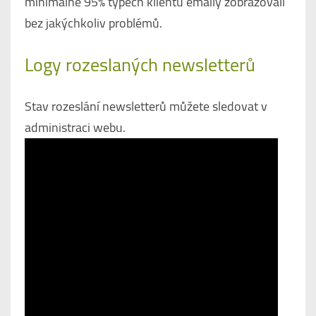
minimálně 95% typech klientů emaily zobrazovali
bez jakýchkoliv problémů.
Logy rozeslaných newsletterů
Stav rozeslání newsletterů můžete sledovat v
administraci webu.