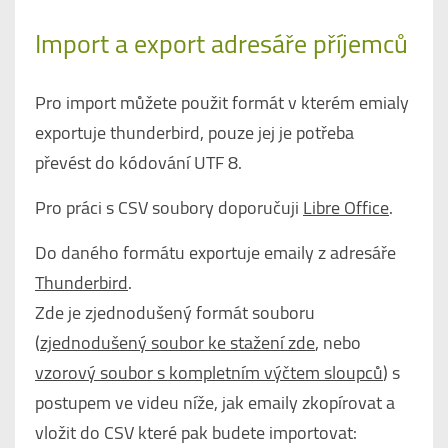
Import a export adresáře příjemců
Pro import můžete použit formát v kterém emialy
exportuje thunderbird, pouze jej je potřeba
převést do kódování UTF 8.
Pro práci s CSV soubory doporučuji
Libre Office
.
Do daného formátu exportuje emaily z adresáře
Thunderbird
.
Zde je zjednodušený formát souboru
(
zjednodušený soubor ke stažení zde
, nebo
vzorový soubor s kompletním výčtem sloupců
) s
postupem ve videu níže, jak emaily zkopírovat a
vložit do CSV které pak budete importovat: