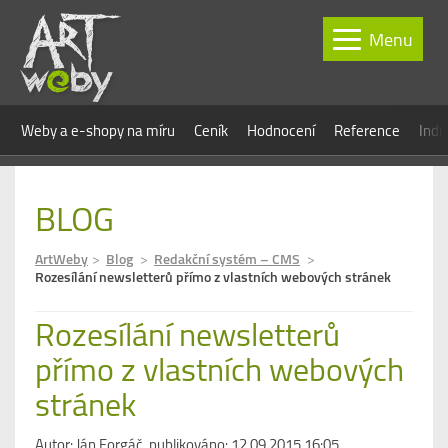
Menu
Weby a e-shopy na míru
Ceník
Hodnocení
Reference
Indi
BLOG
ArtWeby
Blog
Redakční systém – CMS
Rozesílání newsletterů přímo z vlastních webových stránek
Rozesílání newsletterů
přímo z vlastních webových
stránek
Autor:
Ján Forgáč
, publikováno: 12.09.2015 16:05