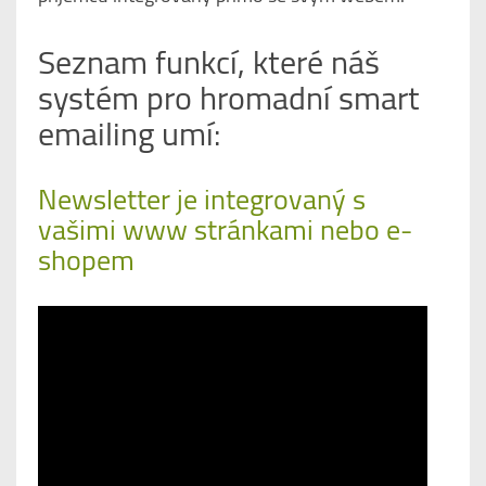
Seznam funkcí, které náš
systém pro hromadní smart
emailing umí:
Newsletter je integrovaný s
vašimi www stránkami nebo e-
shopem