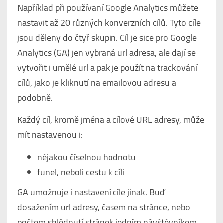
Například při používaní Google Analytics můžete
nastavit až 20 různých konverzních cílů. Tyto cíle
jsou děleny do čtyř skupin. Cíl je sice pro Google
Analytics (GA) jen vybraná url adresa, ale dají se
vytvořit i umělé url a pak je použít na trackování
cílů, jako je kliknutí na emailovou adresu a
podobně.
Každý cíl, kromě jména a cílové URL adresy, může
mít nastavenou i:
nějakou číselnou hodnotu
funel, neboli cestu k cíli
GA umožnuje i nastavení cíle jinak. Buď
dosažením url adresy, časem na stránce, nebo
počtem shlédnutí stránek jedním návštěvníkem.