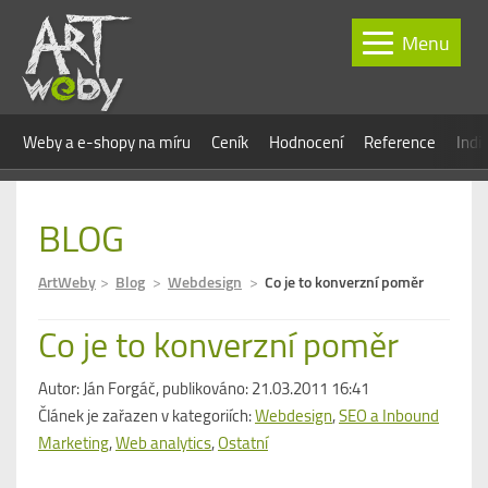
Menu
Weby a e-shopy na míru
Ceník
Hodnocení
Reference
Indi
BLOG
ArtWeby
Blog
Webdesign
Co je to konverzní poměr
Co je to konverzní poměr
Autor:
Ján Forgáč
, publikováno: 21.03.2011 16:41
Článek je zařazen v kategoriích:
Webdesign
,
SEO a Inbound
Marketing
,
Web analytics
,
Ostatní