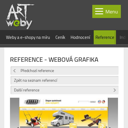
Menu
Weby a e-shopy na míru
Ceník
Hodnocení
Reference
Indi
REFERENCE - WEBOVÁ GRAFIKA
Předchozí reference
Zpět na seznam referencí
Další reference