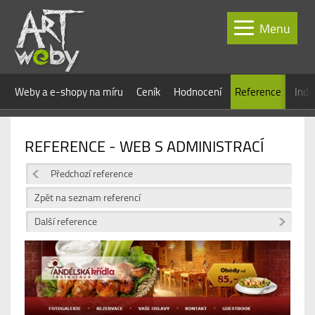
Menu
Weby a e-shopy na míru
Ceník
Hodnocení
Reference
Indi
REFERENCE - WEB S ADMINISTRACÍ
Předchozí reference
Zpět na seznam referencí
Další reference