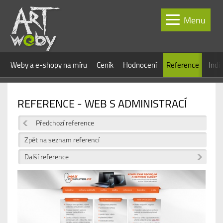
Menu
Weby a e-shopy na míru
Ceník
Hodnocení
Reference
Indi
REFERENCE - WEB S ADMINISTRACÍ
Předchozí reference
Zpět na seznam referencí
Další reference