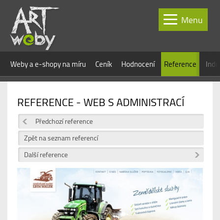
Menu
Weby a e-shopy na míru
Ceník
Hodnocení
Reference
Indi
REFERENCE - WEB S ADMINISTRACÍ
Předchozí reference
Zpět na seznam referencí
Další reference