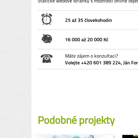
Statické webové stránky s možností online obj
25 až 35 človekohodin
16 000 až 20 000 Kč
Máte zájem o konzultaci?
Volejte +420 601 389 224, Ján Fo
Podobné projekty