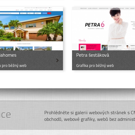
idahomes
Petra šestáková
a pro běžný web
Grafika pro běžný web
nce
Prohlédněte si galerii webových stránek s 
obchodů, webové grafiky, webů bez adminis