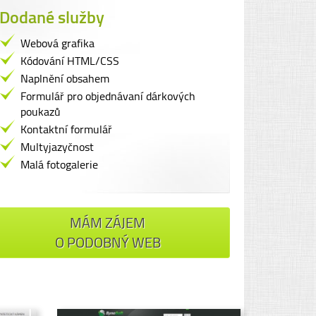
Dodané služby
Webová grafika
Kódování HTML/CSS
Naplnění obsahem
Formulář pro objednávaní dárkových
poukazů
Kontaktní formulář
Multyjazyčnost
Malá fotogalerie
MÁM ZÁJEM
O PODOBNÝ WEB