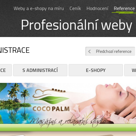
Weby a e-shopy na míru
Ceník
Hodnocení
Reference
Profesionální weby
NISTRACE
Předchozí reference
ACE
S ADMINISTRACÍ
E-SHOPY
W