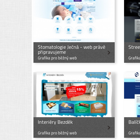
Stomatologie Ječná - web právě
Stree
připravujeme
Grafika pro běžný web
Grafik
Interiéry Bezděk
Balí
Grafika pro běžný web
Grafik