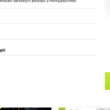
ednávání dárkových poukazů a multyjazyčností.
rgáč