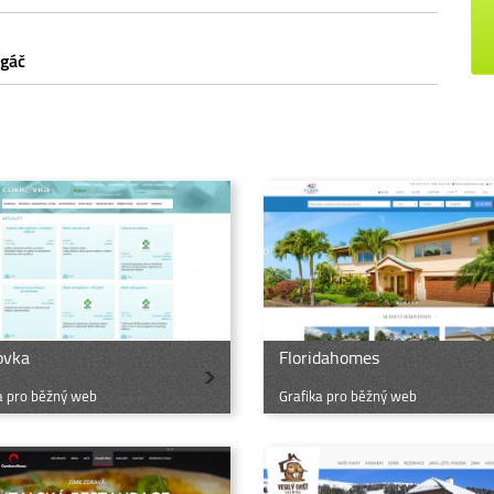
rgáč
ovka
Floridahomes
a pro běžný web
Grafika pro běžný web