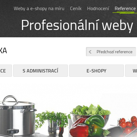
Weby a e-shopy na míru
Ceník
Hodnocení
Reference
Profesionální weby
KA
Předchozí reference
ACE
S ADMINISTRACÍ
E-SHOPY
W