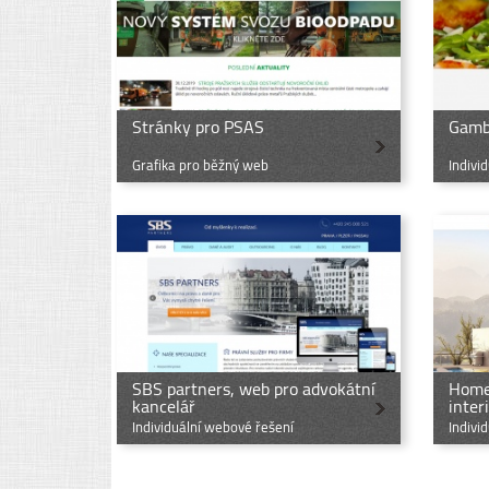
Stránky pro PSAS
Gamb
Grafika pro běžný web
Indivi
SBS partners, web pro advokátní
Home 
kancelář
inter
Individuální webové řešení
Indivi