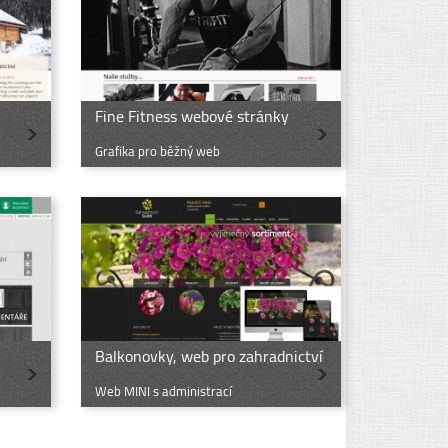
Fine Fitness webové stránky
Grafika pro běžný web
Balkonovky, web pro zahradnictví
Web MINI s administrací