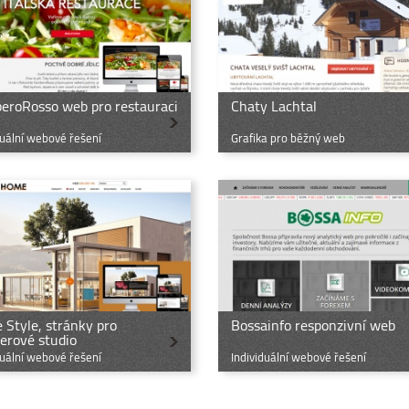
eroRosso web pro restauraci
Chaty Lachtal
duální webové řešení
Grafika pro běžný web
Style, stránky pro
Bossainfo responzivní web
ierové studio
duální webové řešení
Individuální webové řešení