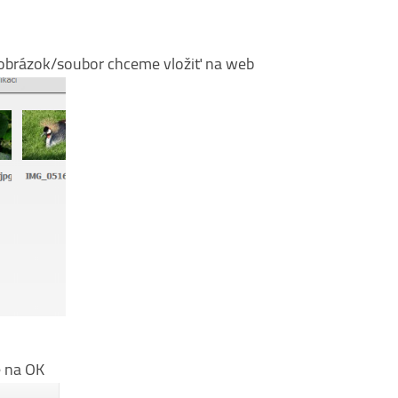
 obrázok/soubor chceme vložiť na web
e na OK