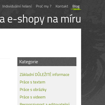
Individuální řešení
Proč my ?
Kontakt
Blog
 a e-shopy na míru
Kategorie
Základní DŮLEŽITÉ informace
Práce s textem
Práce s obrázky
Práce s videem
Responzivnost a editovatelný