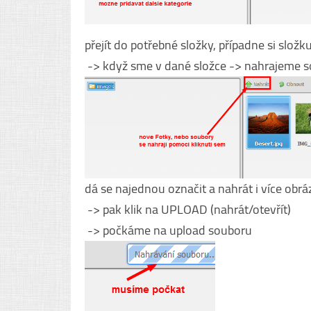
přejít do potřebné složky, případne si složku
-> když sme v dané složce -> nahrajeme s
dá se najednou označit a nahrát i více obr
-> pak klik na UPLOAD (nahrát/otevřít)
-> počkáme na upload souboru