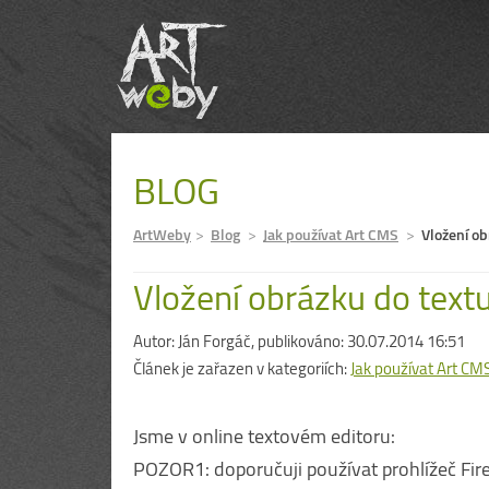
BLOG
ArtWeby
Blog
Jak používat Art CMS
Vložení o
Vložení obrázku do text
Autor:
Ján Forgáč
, publikováno: 30.07.2014 16:51
Článek je zařazen v kategoriích:
Jak používat Art CM
Jsme v online textovém editoru:
POZOR1: doporučuji používat prohlížeč Fi