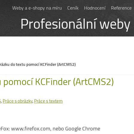
Weby a e-shopy na míru
Ceník
Hodnocení
Reference
Profesionální weby
brázku do textu pomocí KCFinder (ArtCMS2)
u pomocí KCFinder (ArtCMS2)
S
,
Práce s obrázky
,
Práce s textem
reFox: www.firefox.com, nebo Google Chrome